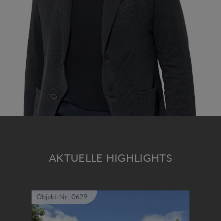
AKTUELLE HIGHLIGHTS
Objekt-Nr.: 0629
Objekt