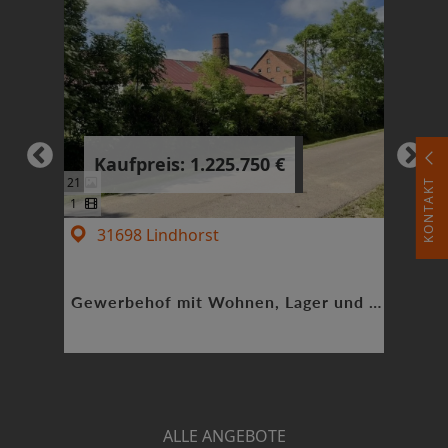
Kaufpreis: 1.225.750 €
Ka
21
21
1
KONTAKT
1
1
31698
Lindhorst
30
Vermieten. Rendite erzielen. Vermögen aufbauen.
Gewerbehof mit Wohnen, Lager und Entwicklungspotenzial
ALLE ANGEBOTE