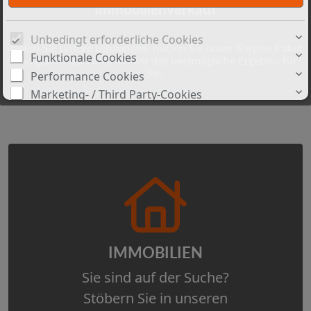
Immobilienverkauf
Unbedingt erforderliche Cookies
Testen Sie unsere Leistungen, nutzen Sie unser Sorglos Paket
Funktionale Cookies
und gemeinsam erzielen wir das bestmögliche Ergebnis für
Sie.
Performance Cookies
Marketing- / Third Party-Cookies
Drittanbieter-Inhalte
Cookie-Details
|
Datenschutz
|
Impressum
Weitere Informationen
IMMOBILIEN
Sie sind auf der Suche?
Stöbern Sie in unseren