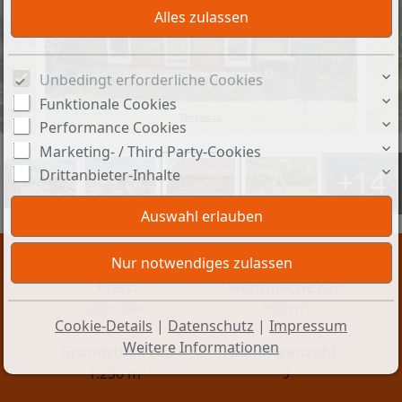
Unbedingt erforderliche Cookies
Funktionale Cookies
Terrasse
Performance Cookies
Marketing- / Third Party-Cookies
+14
Drittanbieter-Inhalte
Preis:
Wohnfläche ca.:
298.000 €
296 m²
Cookie-Details
|
Datenschutz
|
Impressum
Weitere Informationen
Grundstück ca.:
Zimmeranzahl:
1.230 m²
9