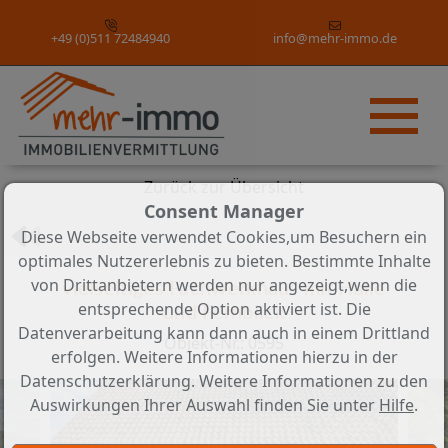
+49 (0)511 72484940
info@mehr-immo.de
Objekt 10 von 10
Zurück zur Übersicht
Consent Manager
Diese Webseite verwendet Cookies,um Besuchern ein
optimales Nutzererlebnis zu bieten. Bestimmte Inhalte
von Drittanbietern werden nur angezeigt,wenn die
vielseitiges Fachwerkhaus mit Halle
entsprechende Option aktiviert ist. Die
und Fernblick
Datenverarbeitung kann dann auch in einem Drittland
Objekt-Nr.: 0595
erfolgen. Weitere Informationen hierzu in der
Datenschutzerklärung. Weitere Informationen zu den
Auswirkungen Ihrer Auswahl finden Sie unter
Hilfe
.