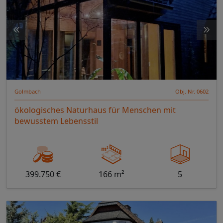
Golmbach
Obj. Nr. 0602
ökologisches Naturhaus für Menschen mit
bewusstem Lebensstil
399.750 €
166 m²
5